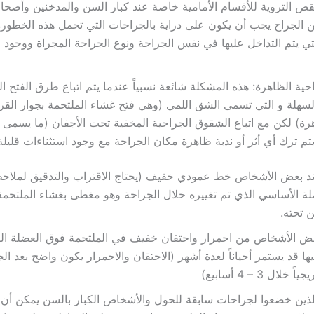
نقص التروية للأقسام الأمامية خاصة عند كبار السن والمدخنين وأصح
ن الجراح يجب أن يكون على دراية بالجراحات التي تحمل هذه الخطو
تي يتم التداخل عليها في نفس الجراحة ونوع الجراحة المجراة ووجود
حية الظاهرة: هذه المشكلة شائعة نسبياً عندما يتم اتباع طرق الفتح ا
السهلة و التي تسمى الشق اللمي (وهي فتح غشاء الملتحمة بجوار القرني
ة) لكن مع اتباع الشقوق الجراحية المخفية تحت الأجفان (ما يسمى 
يتم ترك أي أثر أو ندبة ظاهرة مكان الجراحة مع وجود استثناءات قليلة
د بعض الأشخاص خط عمودي خفيف (يحتاج الاقتراب والتدقيق لملاح
ضلة الأساسي الذي تم تغييره خلال الجراحة وهو مغطى بغشاء الملتحم
 تحته.
عض الأشخاص من احمرار واحتقان خفيف في الملتحمة فوق العضلة ال
ها قد يستمر أحياناً لعدة أشهر (الاحتقان والاحمرار يكون واضح بعد ال
لال 3 – 4 أسابيع)
ذين خضعوا لجراحات سابقة للحول والأشخاص الكبار بالسن يمكن أن 