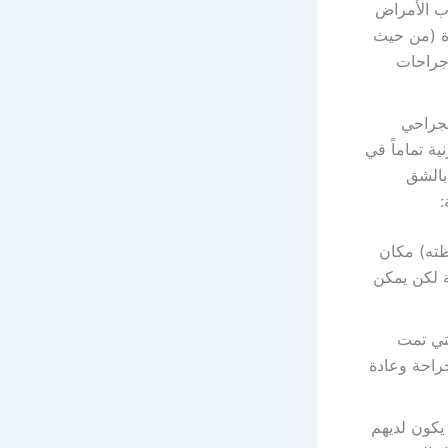
اب الأمراض
رة (من حيث
 جراحات
لجراحي
ة تماماً في
بالشق
:
ظته) مكان
ة لكن يمكن
تي تمت
جراحة وعادة
يكون لديهم