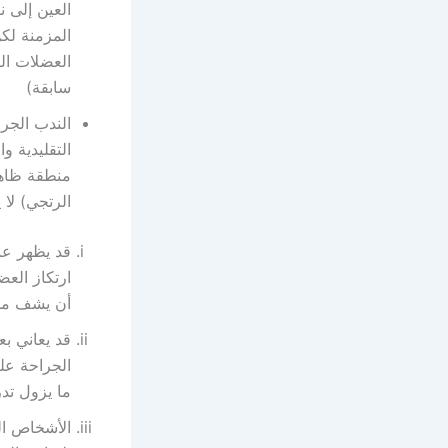
العين إلى 
المزمنة لك
العضلات ال
سابقة)
الندب الجرا
التقليدية و
منطقة ظاهر
الرتجي) لا 
قد يظهر عن
ارتكاز الع
أن يشف من
قد يعاني ب
الجراحة علي
ما يزول تدريجياً خ
الأشخاص ال