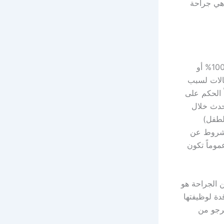
 هي جراحة
ينتظر الكثير من المرضى وذويهم من الجراح ان يخبرهم أن نتيجة الجراحة مضمونة 100% أو
الات لسبب
ً الحكم على
 يحدث خلال
لطفل)
الشروط عن
ع الحول حتى 50 % أو أكثر و عموماً تكون
 الجراحة هو
ة لوظيفتها
رجو من