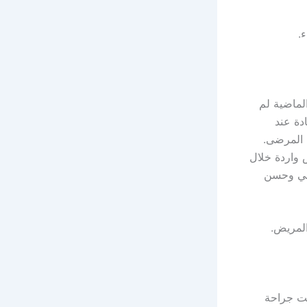
.
لماضية لم
دة عند
ء المرضى.
س واردة خلال
طبي وحسن
المريض.
ست جراحة