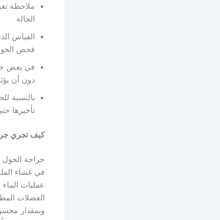
ملاحظة تغي
الحالة
القياس الد
فحص الحول 
في بعض حالا
دون أن يؤثر
بالنسبة للح
تأخيرها حت
كيف تجري جراح
جراحة الحول 
في غشاء الملت
عمليات الماء 
العضلات المطل
وبمقدار محسو