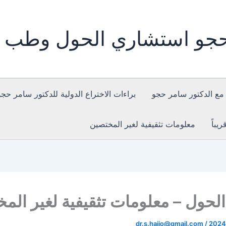
حجو استشاري الحول وطب ع
مع الدكتور سامر حجو
براءات الاختراع الدولية للدكتور سامر حجو
يباً
معلومات تثقيفية لغير المختصين
لحول – معلومات تثقيفية لغير الم
dr.s.hajjo@gmail.com
/
2024