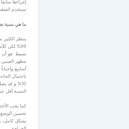
إجراءها سابقا
تستخدم القطب 
ما هي نسبة نجا
99% لكن لل
بسيط هو أن الن
مظهر العينين أث
أسابيع وأحيان
باحتمال الحاج
النسبة أقل عند
كما يجب الأخذ
تحسين الوضع و
بشكل كامل، و
الجراحة.