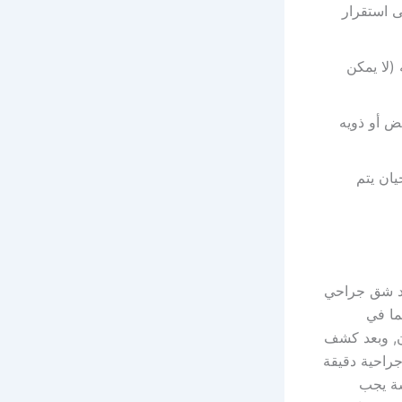
ى استقرار
(لا يمكن
ض أو ذويه
 الأحيان يتم
عد شق جراحي
ما في
ن, وبعد كشف
راحية دقيقة
سة يجب