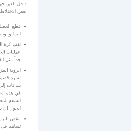
داخل العين فه
بعض الاختلاطات
قطع العضلة 
السابق وتصب
عمليات الحو
جداً مثل ان
الرؤية الم
ساعات إلى 
في هذه الح
الشفع المع
الحول أن ي
نقص التروي
تساهم في ت