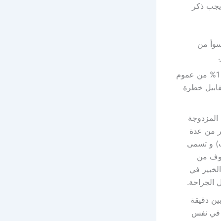
 يجب ذكر
سوأ من
ثقب كرة العين خلال خياطة العضلات: يعتقد أن هذا الاختلاط يحدث بنسبة حوالي 1% من عموم
قابيل خطرة
 المزدوجة
 تطول أكثر من عدة
ت) و تسمى
خوف من
لخبير في
 الجراحة.
ين دقيقة
ة في نفس