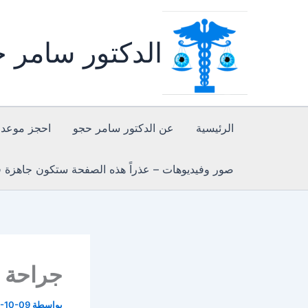
خطي
لى
الدكتور سامر 
لمحتوى
الرئيسية
عن الدكتور سامر حجو
احجز موعد 
صور وفيديوهات – عذراً هذه الصفحة ستكون جاهزة قر
جراحة ا
بواسطة
-10-09